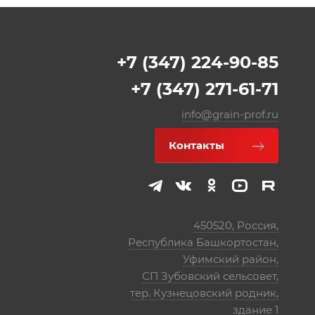
+7 (347) 224-90-85
+7 (347) 271-61-71
info@grain-prof.ru
Контакты
450520, Россия,
Республика Башкортостан,
Уфимский район,
СП Зубовский сельсовет,
тер. Кузнецовский родник,
здание 1