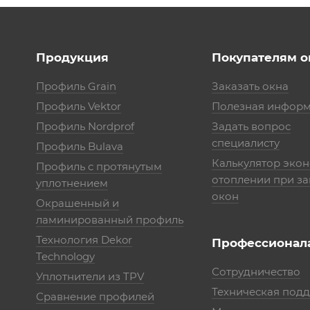
Продукция
Покупателям о
Профиль Grain
Заказать окна
Профиль Vektor
Полезная инфор
Профиль Nordprof
Задать вопрос
специалисту
Профиль Bulava
Калькулятор эко
Профиль с протянутым
отоплении при з
уплотнением
окон
Окрашенный и
ламинированный профиль
Технология Dekor
Профессионал
Technology
Сотрудничество
Уплотнители из TPV
Техническая под
Сравнение профилей