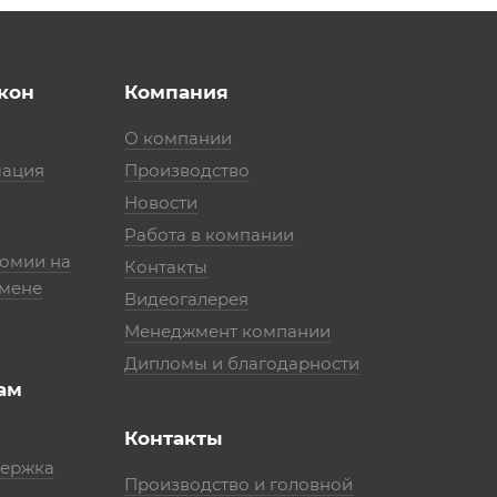
кон
Компания
О компании
мация
Производство
Новости
Работа в компании
номии на
Контакты
амене
Видеогалерея
Менеджмент компании
Дипломы и благодарности
ам
Контакты
держка
Производство и головной