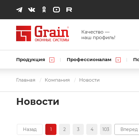
Качество —
наш профиль!
Продукция
Профессионалам
П
Главная
Компания
Новости
Новости
Назад
1
2
3
4
103
Вперед