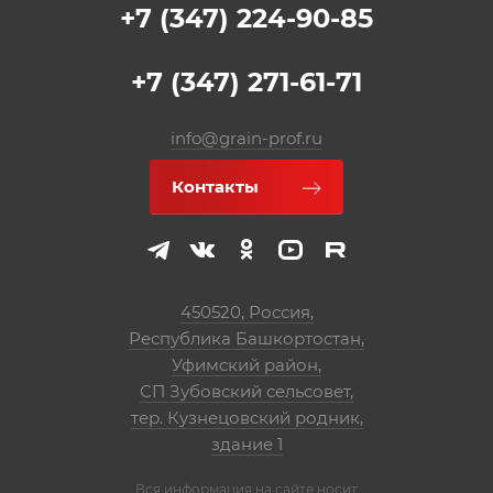
+7 (347) 224-90-85
+7 (347) 271-61-71
info@grain-prof.ru
Контакты
450520, Россия,
Республика Башкортостан,
Уфимский район,
СП Зубовский сельсовет,
тер. Кузнецовский родник,
здание 1
Вся информация на сайте носит