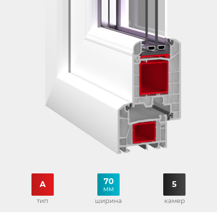
70
A
5
мм
тип
ширина
камер