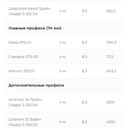
Широкая рама Грайн
п.м.
6,5
292,5
Лидер S-552.04
Главные профили (70 мм)
Рама 570.01
п.м.
6,5
760,5
Створка 570.03
п.м.
6,5
702
Импост 552.01
п.м.
6,5
643,5
Дополнительные профили
Штапик 24 Грайн
п.м.
6,5
3250
Лидер S-552.06
Штапик 32 Грайн
п.м.
6,5
4550
Лидер S-552.05