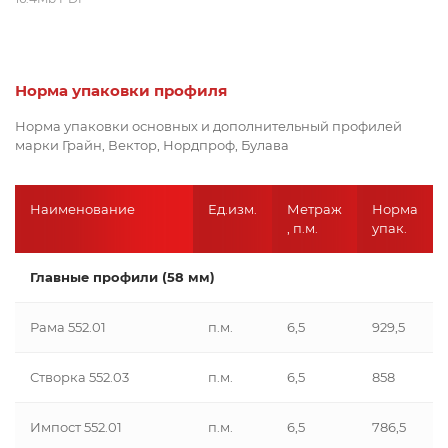
Норма упаковки профиля
Норма упаковки основных и дополнительный профилей
марки Грайн, Вектор, Нордпроф, Булава
Наименование
Ед.изм.
Метраж
Норма
, п.м.
упак.
Главные профили (58 мм)
Рама 552.01
п.м.
6,5
929,5
Створка 552.03
п.м.
6,5
858
Импост 552.01
п.м.
6,5
786,5