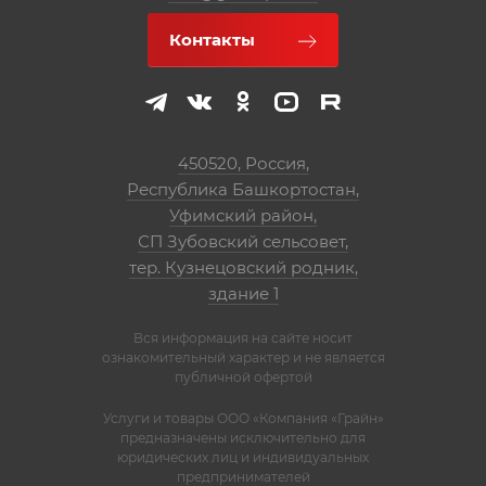
Контакты
450520, Россия,
Республика Башкортостан,
Уфимский район,
СП Зубовский сельсовет,
тер. Кузнецовский родник,
здание 1
Вся информация на сайте носит
ознакомительный характер и не является
публичной офертой
Услуги и товары ООО «Компания «Грайн»
предназначены исключительно для
юридических лиц и индивидуальных
предпринимателей