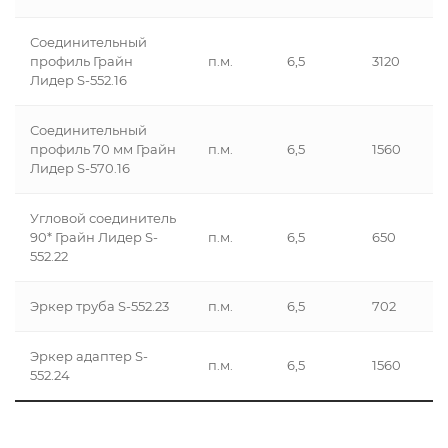
Соединительный
профиль Грайн
п.м.
6,5
3120
Лидер S-552.16
Соединительный
профиль 70 мм Грайн
п.м.
6,5
1560
Лидер S-570.16
Угловой соединитель
90* Грайн Лидер S-
п.м.
6,5
650
552.22
Эркер труба S-552.23
п.м.
6,5
702
Эркер адаптер S-
п.м.
6,5
1560
552.24