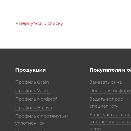
←
Вернуться к списку
Продукция
Покупателям о
Профиль Grain
Заказать окна
Профиль Vektor
Полезная инфор
Профиль Nordprof
Задать вопрос
специалисту
Профиль Bulava
Калькулятор эко
Профиль с протянутым
отоплении при з
уплотнением
окон