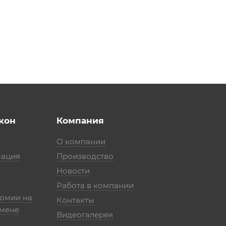
кон
Компания
О компании
мация
Производство
Новости
Работа в компании
номии на
Контакты
амене
Видеогалерея