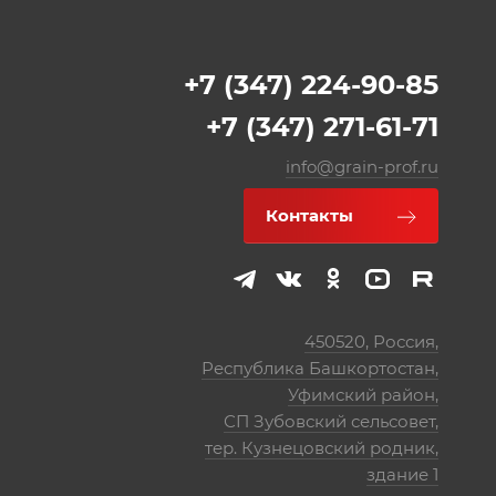
+7 (347) 224-90-85
+7 (347) 271-61-71
info@grain-prof.ru
Контакты
450520, Россия,
Республика Башкортостан,
Уфимский район,
СП Зубовский сельсовет,
тер. Кузнецовский родник,
здание 1