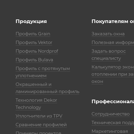
Продукция
Покупателям о
Профиль Grain
Заказать окна
Профиль Vektor
Полезная инфор
Профиль Nordprof
Задать вопрос
специалисту
Профиль Bulava
Калькулятор эко
Профиль с протянутым
отоплении при з
уплотнением
окон
Окрашенный и
ламинированный профиль
Технология Dekor
Профессионал
Technology
Сотрудничество
Уплотнители из TPV
Техническая под
Сравнение профилей
Маркетинговая
Примеры проектов