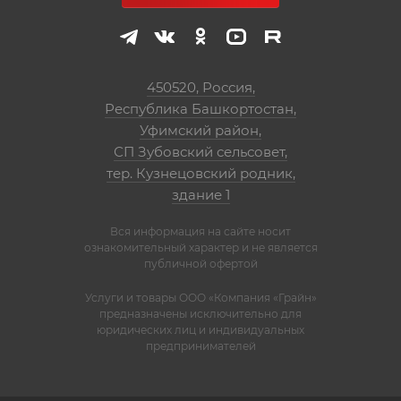
450520, Россия,
Республика Башкортостан,
Уфимский район,
СП Зубовский сельсовет,
тер. Кузнецовский родник,
здание 1
Вся информация на сайте носит
ознакомительный характер и не является
публичной офертой
Услуги и товары ООО «Компания «Грайн»
предназначены исключительно для
юридических лиц и индивидуальных
предпринимателей