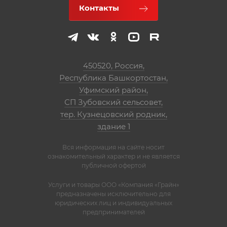
Контакты
450520, Россия,
Республика Башкортостан,
Уфимский район,
СП Зубовский сельсовет,
тер. Кузнецовский родник,
здание 1
Вся информация на сайте носит
ознакомительный характер и не является
публичной офертой
Услуги и товары ООО «Компания «Грайн»
предназначены исключительно для
юридических лиц и индивидуальных
предпринимателей